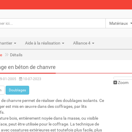
Matériaux n
hantier
Aide à la réalisation
Alliance 4
e
Détails
ge en béton de chanvre
9-01-2005
10-07-2023
Zoom
n
Doublages
 de chanvre permet de réaliser des doublages isolants. Ce
ger est mis en œuvre dans des coffrages, par lits
fs.
ture bois, entièrement noyée dans la masse, ou visible
ace, peut être utilisée pour le coffrage. La technique de
 avec ossatures extérieures est toutefois plus facile, plus