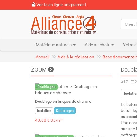
Vente en ligne uniquement
Matériaux naturels
Aide au choix
Votre c
Accueil
Aide à la réalisation
Base documentair
ZOOM
Doubla
7
2
Doublages
Isolatio
Doublage en briques de chanvre
Le béton
béton lé
Isolation
Doublages
successi
43.00 € ttc/m²
Une ossa
sur une f
coffrage