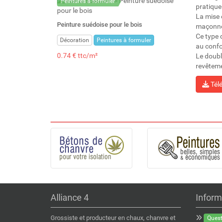
Peintures à formuler
pratique 
La mise 
Peinture suédoise pour le bois
maçonner
Ce type 
Décoration
Peintures à formuler
au confor
0.74 € ttc/m²
Le doubla
revêteme
Tél
Alliance 4
Inform
Grossiste et producteur en chaux, chanvre et
Quest