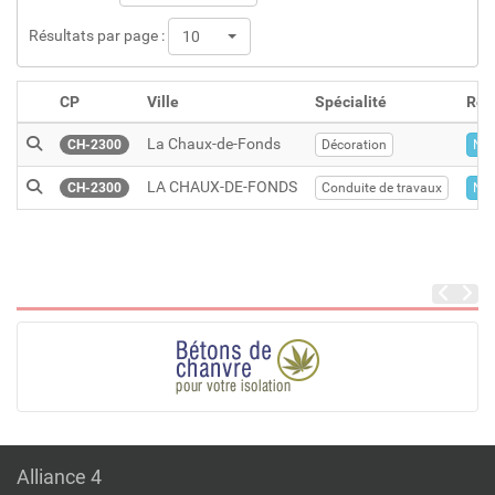
Résultats par page :
10
CP
Ville
Spécialité
Rég
La Chaux-de-Fonds
CH-2300
Décoration
Neu
LA CHAUX-DE-FONDS
CH-2300
Conduite de travaux
Neu
Alliance 4