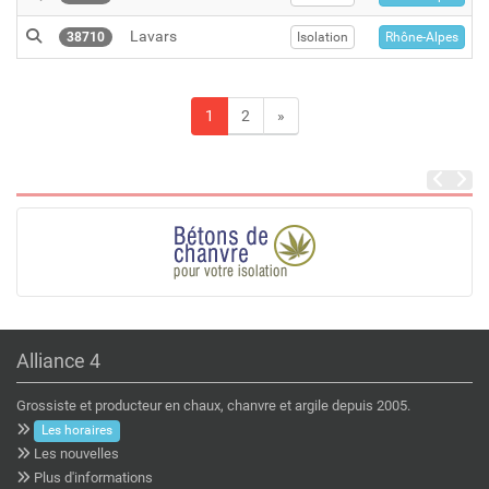
Lavars
38710
Isolation
Rhône-Alpes
1
2
»
Alliance 4
Grossiste et producteur en chaux, chanvre et argile depuis 2005.
Les horaires
Les nouvelles
Plus d'informations