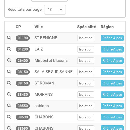
Résultats par page :
10
CP
Ville
Spécialité
Région
ST BENIGNE
01190
Isolation
Rhône-Alpes
LAIZ
01290
Isolation
Rhône-Alpes
Mirabel et Blacons
26400
Isolation
Rhône-Alpes
SALAISE SUR SANNE
38150
Isolation
Rhône-Alpes
ST-ROMAN
38160
Isolation
Rhône-Alpes
MOIRANS
38430
Isolation
Rhône-Alpes
sablons
38550
Isolation
Rhône-Alpes
CHABONS
38690
Isolation
Rhône-Alpes
CHABONS
38690
Isolation
Rhône-Alpes