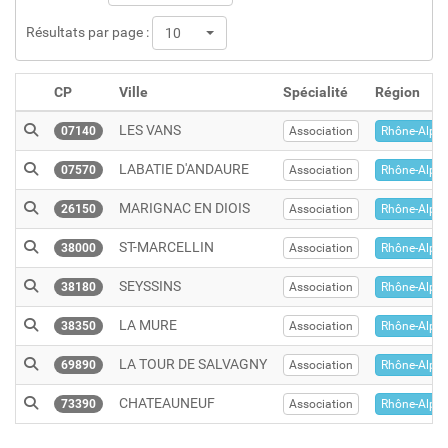
Résultats par page :
10
CP
Ville
Spécialité
Région
LES VANS
07140
Association
Rhône-Alpes
LABATIE D'ANDAURE
07570
Association
Rhône-Alpes
MARIGNAC EN DIOIS
26150
Association
Rhône-Alpes
ST-MARCELLIN
38000
Association
Rhône-Alpes
SEYSSINS
38180
Association
Rhône-Alpes
LA MURE
38350
Association
Rhône-Alpes
LA TOUR DE SALVAGNY
69890
Association
Rhône-Alpes
CHATEAUNEUF
73390
Association
Rhône-Alpes