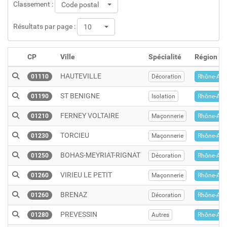
Classement :
Code postal
Résultats par page :
10
CP
Ville
Spécialité
Région
HAUTEVILLE
01110
Décoration
Rhône-Alp
ST BENIGNE
01190
Isolation
Rhône-Alp
FERNEY VOLTAIRE
01210
Maçonnerie
Rhône-Alp
TORCIEU
01230
Maçonnerie
Rhône-Alp
BOHAS-MEYRIAT-RIGNAT
01250
Décoration
Rhône-Alp
VIRIEU LE PETIT
01260
Maçonnerie
Rhône-Alp
BRENAZ
01260
Décoration
Rhône-Alp
PREVESSIN
01280
Autres
Rhône-Alp