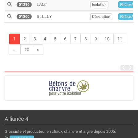
LAIZ
01290
Isolation
Rhône-Alp
BELLEY
01300
Décoration
Rhône-Alp
1
2
3
4
5
6
7
8
9
10
11
...
20
»
Alliance 4
Grossiste et producteur en chaux, chanvre et argile depuis 2005.