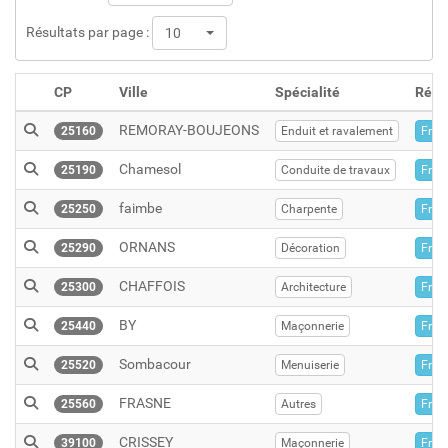
Résultats par page :
10
CP
Ville
Spécialité
Régi
REMORAY-BOUJEONS
25160
Enduit et ravalement
Fran
Chamesol
25190
Conduite de travaux
Fran
faimbe
25250
Charpente
Fran
ORNANS
25290
Décoration
Fran
CHAFFOIS
25300
Architecture
Fran
BY
25440
Maçonnerie
Fran
Sombacour
25520
Menuiserie
Fran
FRASNE
25560
Autres
Fran
CRISSEY
39100
Maçonnerie
Fran