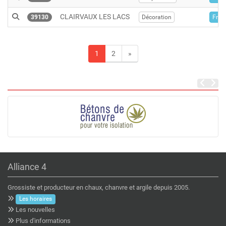
CLAIRVAUX LES LACS
39130
Décoration
Fran
1
2
»
Alliance 4
Grossiste et producteur en chaux, chanvre et argile depuis 2005.
Les horaires
Les nouvelles
Plus d'informations