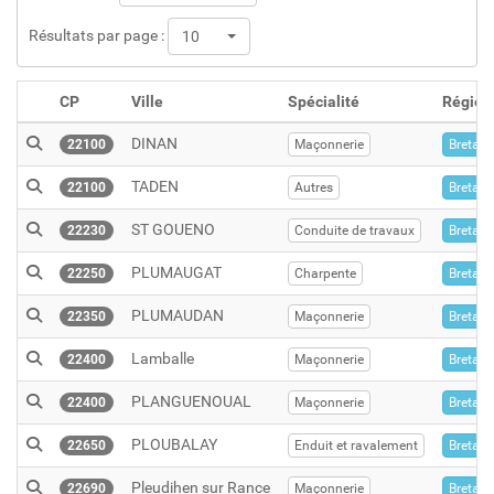
Résultats par page :
10
CP
Ville
Spécialité
Région
DINAN
22100
Maçonnerie
Bretag
TADEN
22100
Autres
Bretag
ST GOUENO
22230
Conduite de travaux
Bretag
PLUMAUGAT
22250
Charpente
Bretag
PLUMAUDAN
22350
Maçonnerie
Bretag
Lamballe
22400
Maçonnerie
Bretag
PLANGUENOUAL
22400
Maçonnerie
Bretag
PLOUBALAY
22650
Enduit et ravalement
Bretag
Pleudihen sur Rance
22690
Maçonnerie
Bretag