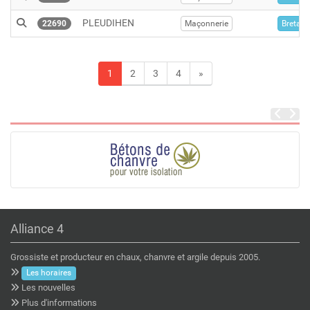
PLEUDIHEN
22690
Maçonnerie
Bretag
1
2
3
4
»
Alliance 4
Grossiste et producteur en chaux, chanvre et argile depuis 2005.
Les horaires
Les nouvelles
Plus d'informations