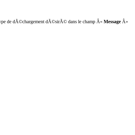
t le type de dÃ©chargement dÃ©sirÃ© dans le champ Â«
Message
Â»